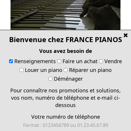
[
Bienvenue chez FRANCE PIANOS
Vous avez besoin de
Renseignements
Faire un achat
Vendre
Réparation et restauration de pianos droits et à
Louer un piano
Réparer un piano
queue
Déménager
Pour connaître nos promotions et solutions,
vos nom, numéro de téléphone et e-mail ci-
Renseignements pratiques
dessous
FRANCE PIANOS GRAND AVIGNON
Votre numéro de téléphone
Sur rendez-vous
Format : 0123456789 ou 01.23.45.67.89
Tel :
04 90 60 71 16